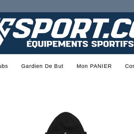
ubs
Gardien De But
Mon PANIER
Co