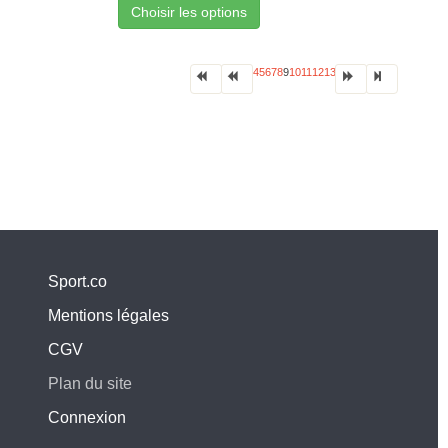
Choisir les options
4
5
6
7
8
9
10
11
12
13
Sport.co
Mentions légales
CGV
Plan du site
Connexion